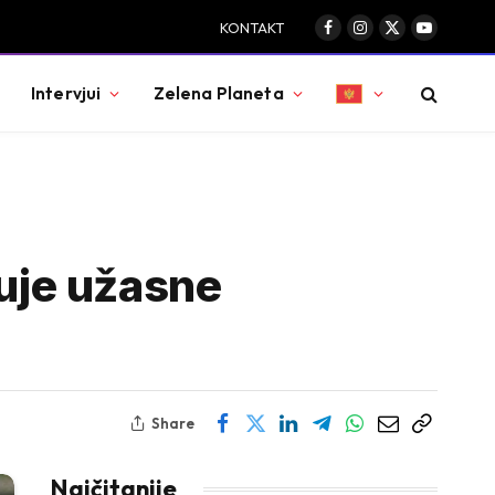
KONTAKT
Facebook
Instagram
X
YouTube
(Twitter)
Intervjui
Zelena Planeta
suje užasne
Share
Najčitanije