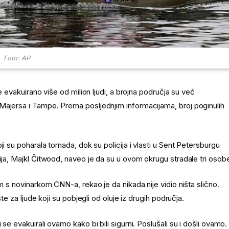
Foto: AP
e evakuirano više od milion ljudi, a brojna područja su već
Majersa i Tampe. Prema posljednjim informacijama, broj poginulih
i su poharala tornada, dok su policija i vlasti u Sent Petersburgu
ija, Majkl Čitwood, naveo je da su u ovom okrugu stradale tri osob
m s novinarkom CNN-a, rekao je da nikada nije vidio ništa slično.
te za ljude koji su pobjegli od oluje iz drugih područja.
se evakuirali ovamo kako bi bili sigurni. Poslušali su i došli ovamo.