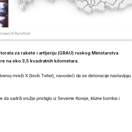
screen/X/KyivPost
torata za rakete i artljeriju (GRAU) ruskog Ministarstva
ire na oko 3,5 kvadratnih kilometara.
venoj mreži X (bivši Tviter), navodeći da se detonacije nastavljaju 
je da sadrži oružje pristiglo iz Severne Koreje, klizne bombe i