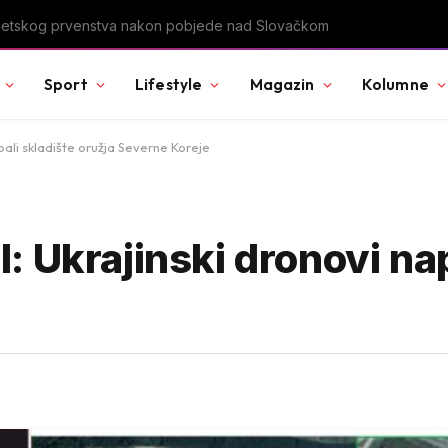
u Svjetskog prvenstva nakon pobjede nad Slovačkom
Sport
Lifestyle
Magazin
Kolumne
pali skladište oružja Severne Koreje
 Ukrajinski dronovi nap