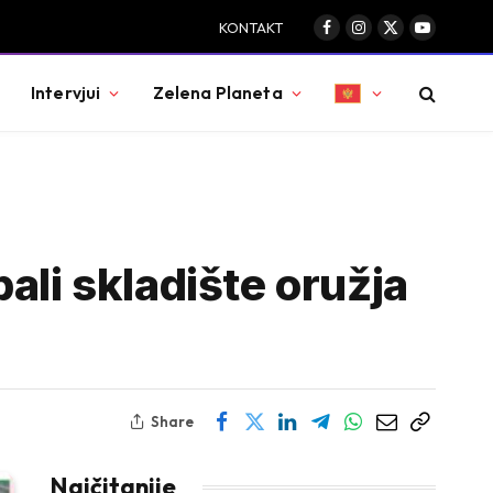
KONTAKT
Facebook
Instagram
X
YouTube
(Twitter)
Intervjui
Zelena Planeta
ali skladište oružja
Share
Najčitanije