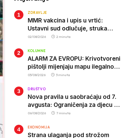
ZDRAVLJE
MMR vakcina i upis u vrtić:
Ustavni sud odlučuje, struka
poziva roditelje da vjeruju nauci
02/08/2026
2 minuta
KOLUMNE
ALARM ZA EVROPU: Krivotvoreni
pištolji mijenjaju mapu ilegalnog
tržišta, istrage ukazuju na
03/08/2026
3 minuta
proizvodnju van EU
DRUŠTVO
Nova pravila u saobraćaju od 7.
avgusta: Ograničenja za djecu na
trotinetima i mlade vozače, veće
06/08/2026
7 minuta
kazne za nepropisan prevoz
EKONOMIJA
djece
Strana ulaganja pod strožom