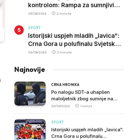
kontrolom: Rampa za sumnjivi
kapital
03/08/2026
2 minuta
SPORT
Istorijski uspjeh mladih „lavica“:
Crna Gora u polufinalu Svjetskog
prvenstva nakon pobjede nad
06/08/2026
2 minuta
Slovačkom
Najnovije
i
CRNA HRONIKA
Po nalogu SDT-a uhapšen
maloljetnik zbog sumnje na
vrbovanje i obučavanje za
06/08/2026
1 minut
izvršenje terorističkih djela
SPORT
Istorijski uspjeh mladih „lavica“:
Crna Gora u polufinalu