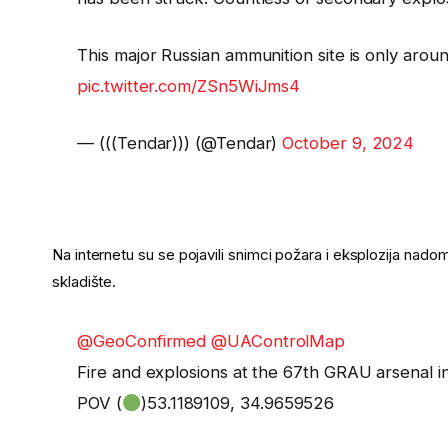
This major Russian ammunition site is only arou
pic.twitter.com/ZSn5WiJms4
— (((Tendar))) (@Tendar)
October 9, 2024
Na internetu su se pojavili snimci požara i eksplozija nad
skladište.
@GeoConfirmed
@UAControlMap
Fire and explosions at the 67th GRAU arsenal i
POV (
)53.1189109, 34.9659526