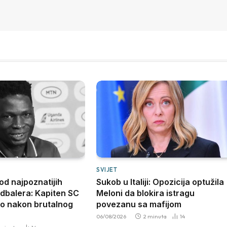
SVIJET
od najpoznatijih
Sukob u Italiji: Opozicija optužila
dbalera: Kapiten SC
Meloni da blokira istragu
uo nakon brutalnog
povezanu sa mafijom
06/08/2026
2 minuta
14