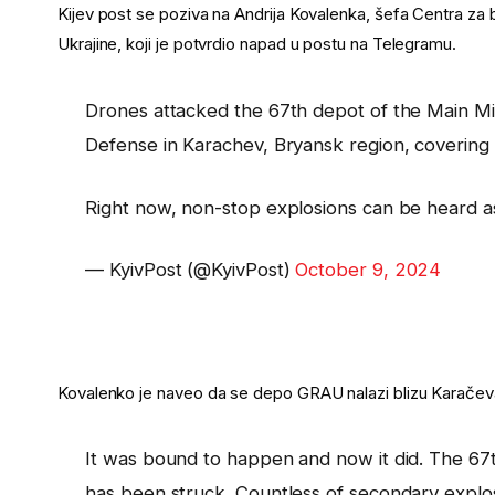
Kijev post se poziva na Andrija Kovalenka, šefa Centra za
Ukrajine, koji je potvrdio napad u postu na Telegramu.
Drones attacked the 67th depot of the Main Miss
Defense in Karachev, Bryansk region, covering 
Right now, non-stop explosions can be heard a
— KyivPost (@KyivPost)
October 9, 2024
Kovalenko je naveo da se depo GRAU nalazi blizu Karačeva,
It was bound to happen and now it did. The 67t
has been struck. Countless of secondary explo