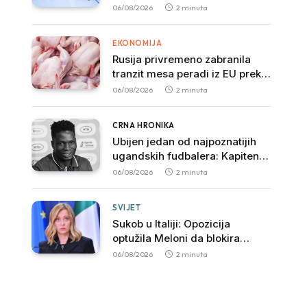
Svjetskog prvenstva nakon
06/08/2026
2 minuta
pobjede nad Slovačkom
EKONOMIJA
Rusija privremeno zabranila
tranzit mesa peradi iz EU preko
svoje teritorije
06/08/2026
2 minuta
CRNA HRONIKA
Ubijen jedan od najpoznatijih
ugandskih fudbalera: Kapiten
SC Ville preminuo nakon
06/08/2026
2 minuta
brutalnog napada
SVIJET
Sukob u Italiji: Opozicija
optužila Meloni da blokira
istragu povezanu sa mafijom
06/08/2026
2 minuta