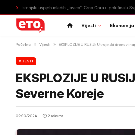
Istorijski uspjeh mladih „lavica“: Crna Gora u polufinal
Vijesti
Ekonomija
Početna
»
Vijesti
»
EKSPLOZIJE U RUSIJI: Ukrajinski dronovi na
VIJESTI
EKSPLOZIJE U RUSIJI:
Severne Koreje
09/10/2024
2 minuta