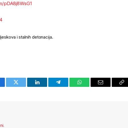
com/pDA8j8WsG1
24
bljeskova i stalnih detonacija.
cebook
Twitter
LinkedIn
Telegram
WhatsApp
Email
Co
Li
eni
.