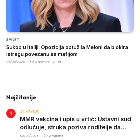
SVIJET
Sukob u Italiji: Opozicija optužila Meloni da blokira
istragu povezanu sa mafijom
06/08/2026
2 minuta
14
Najčitanije
ZDRAVLJE
MMR vakcina i upis u vrtić: Ustavni sud
odlučuje, struka poziva roditelje da
vjeruju nauci
02/08/2026
2 minuta