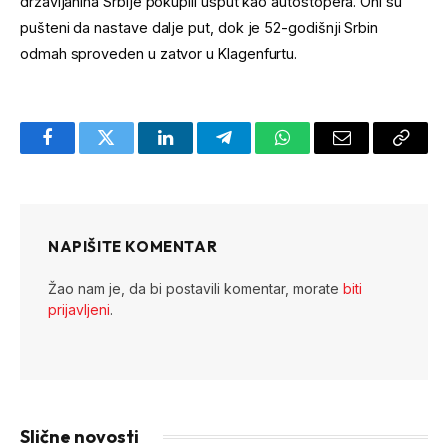
državljanina Srbije pokupili usput kao autostopera. Oni su
pušteni da nastave dalje put, dok je 52-godišnji Srbin
odmah sproveden u zatvor u Klagenfurtu.
Facebook
Twitter
LinkedIn
Telegram
WhatsApp
Email
Copy
Link
NAPIŠITE KOMENTAR
Žao nam je, da bi postavili komentar, morate
biti
prijavljeni
.
Slične novosti