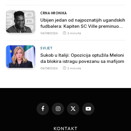
CRNA HRONIKA
Ubijen jedan od najpoznatijih ugandskih
fudbalera: Kapiten SC Ville preminuo
nakon brutalnog napada
06/08/2026
2 minuta
SVIJET
Sukob u Italiji: Opozicija optužila Meloni
da blokira istragu povezanu sa mafijom
06/08/2026
2 minuta
Facebook
Instagram
X
YouTube
(Twitter)
KONTAKT