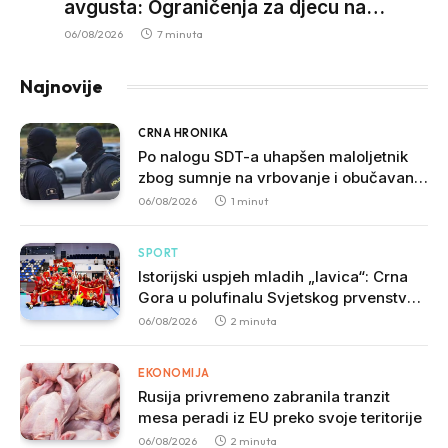
avgusta: Ograničenja za djecu na
trotinetima i mlade vozače, veće kazne
06/08/2026
7 minuta
za nepropisan prevoz djece
Najnovije
CRNA HRONIKA
Po nalogu SDT-a uhapšen maloljetnik
zbog sumnje na vrbovanje i obučavanje
za izvršenje terorističkih djela
06/08/2026
1 minut
SPORT
Istorijski uspjeh mladih „lavica“: Crna
Gora u polufinalu Svjetskog prvenstva
nakon pobjede nad Slovačkom
06/08/2026
2 minuta
EKONOMIJA
Rusija privremeno zabranila tranzit
mesa peradi iz EU preko svoje teritorije
06/08/2026
2 minuta