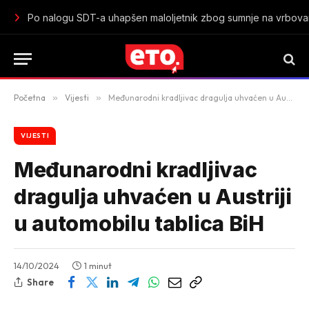
Istorijski uspjeh mladih „lavica“: Crna Gora u polufinalu Sv
Početna
»
Vijesti
»
Međunarodni kradljivac dragulja uhvaćen u Austriji u automobilu tablica BiH
VIJESTI
Međunarodni kradljivac
dragulja uhvaćen u Austriji
u automobilu tablica BiH
14/10/2024
1 minut
Share