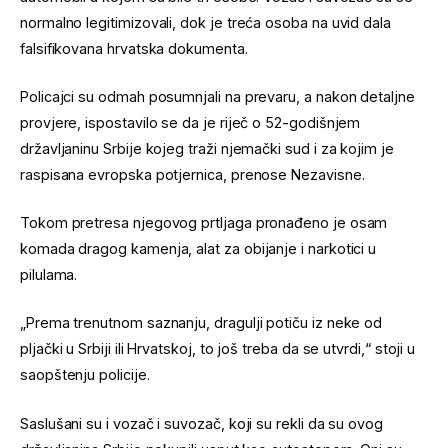
normalno legitimizovali, dok je treća osoba na uvid dala
falsifikovana hrvatska dokumenta.
Policajci su odmah posumnjali na prevaru, a nakon detaljne
provjere, ispostavilo se da je riječ o 52-godišnjem
državljaninu Srbije kojeg traži njemački sud i za kojim je
raspisana evropska potjernica, prenose Nezavisne.
Tokom pretresa njegovog prtljaga pronađeno je osam
komada dragog kamenja, alat za obijanje i narkotici u
pilulama.
„Prema trenutnom saznanju, dragulji potiču iz neke od
pljački u Srbiji ili Hrvatskoj, to još treba da se utvrdi,“ stoji u
saopštenju policije.
Saslušani su i vozač i suvozač, koji su rekli da su ovog