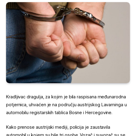
Kradljivac dragulja, za kojim je bila raspisana međunarodna
potjernica, uhvaćen je na području austrijskog Lavaminga u
automobilu registarskih tablica Bosne i Hercegovine.
Kako prenose austrijski mediji, policija je zaustavila
automobil u kojem su bile tri osobe. Vozač i suvozač su se