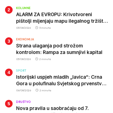
KOLUMNE
ALARM ZA EVROPU: Krivotvoreni
pištolji mijenjaju mapu ilegalnog tržišta,
istrage ukazuju na proizvodnju van EU
03/08/2026
3 minuta
EKONOMIJA
Strana ulaganja pod strožom
kontrolom: Rampa za sumnjivi kapital
03/08/2026
2 minuta
SPORT
Istorijski uspjeh mladih „lavica“: Crna
Gora u polufinalu Svjetskog prvenstva
nakon pobjede nad Slovačkom
06/08/2026
2 minuta
DRUŠTVO
Nova pravila u saobraćaju od 7.