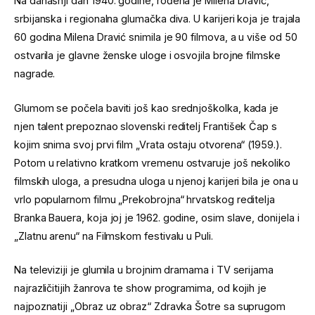
Na današnji dan 1940. godine, rođena je Milena Dravić,
srbijanska i regionalna glumačka diva. U karijeri koja je trajala
60 godina Milena Dravić snimila je 90 filmova, a u više od 50
ostvarila je glavne ženske uloge i osvojila brojne filmske
nagrade.
Glumom se počela baviti još kao srednjoškolka, kada je
njen talent prepoznao slovenski reditelj František Čap s
kojim snima svoj prvi film „Vrata ostaju otvorena“ (1959.).
Potom u relativno kratkom vremenu ostvaruje još nekoliko
filmskih uloga, a presudna uloga u njenoj karijeri bila je ona u
vrlo popularnom filmu „Prekobrojna“ hrvatskog reditelja
Branka Bauera, koja joj je 1962. godine, osim slave, donijela i
„Zlatnu arenu“ na Filmskom festivalu u Puli.
Na televiziji je glumila u brojnim dramama i TV serijama
najrazličitijih žanrova te show programima, od kojih je
najpoznatiji „Obraz uz obraz“ Zdravka Šotre sa suprugom