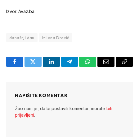
Izvor: Avaz.ba
današnji dan
Milena Dravić
Facebook
Twitter
LinkedIn
Telegram
WhatsApp
Email
Copy
Link
NAPIŠITE KOMENTAR
Žao nam je, da bi postavili komentar, morate
biti
prijavljeni
.