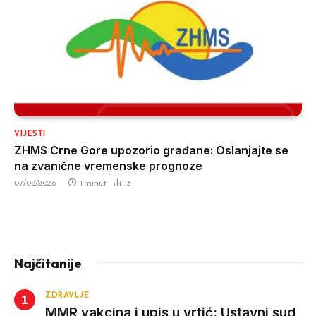
VIJESTI
ZHMS Crne Gore upozorio građane: Oslanjajte se
na zvanične vremenske prognoze
07/08/2026
1 minut
13
Najčitanije
ZDRAVLJE
MMR vakcina i upis u vrtić: Ustavni sud