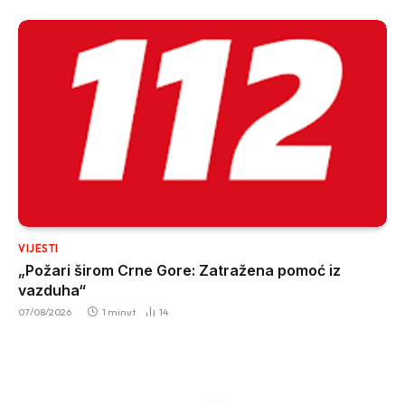
VIJESTI
„Požari širom Crne Gore: Zatražena pomoć iz
vazduha“
07/08/2026
1 minut
14