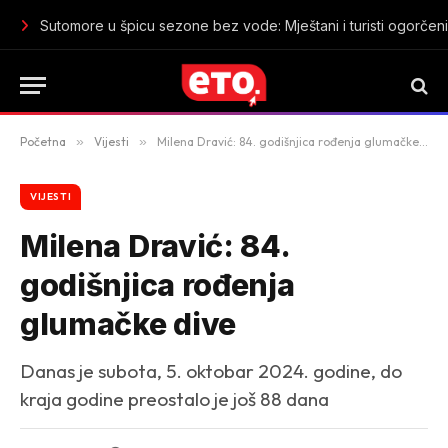
Sutomore u špicu sezone bez vode: Mještani i turisti ogorčeni
Početna
»
Vijesti
»
Milena Dravić: 84. godišnjica rođenja glumačke dive
VIJESTI
Milena Dravić: 84.
godišnjica rođenja
glumačke dive
Danas je subota, 5. oktobar 2024. godine, do
kraja godine preostalo je još 88 dana