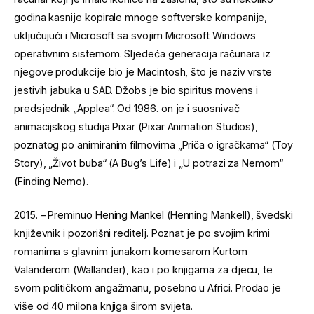
godina kasnije kopirale mnoge softverske kompanije,
uključujući i Microsoft sa svojim Microsoft Windows
operativnim sistemom. Sljedeća generacija računara iz
njegove produkcije bio je Macintosh, što je naziv vrste
jestivih jabuka u SAD. Džobs je bio spiritus movens i
predsjednik „Applea“. Od 1986. on je i suosnivač
animacijskog studija Pixar (Pixar Animation Studios),
poznatog po animiranim filmovima „Priča o igračkama“ (Toy
Story), „Život buba“ (A Bug’s Life) i „U potrazi za Nemom“
(Finding Nemo).
2015. – Preminuo Hening Mankel (Henning Mankell), švedski
književnik i pozorišni reditelj. Poznat je po svojim krimi
romanima s glavnim junakom komesarom Kurtom
Valanderom (Wallander), kao i po knjigama za djecu, te
svom političkom angažmanu, posebno u Africi. Prodao je
više od 40 milona knjiga širom svijeta.