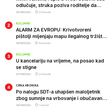
odlučuje, struka poziva roditelje da
vjeruju nauci
02/08/2026
2 minuta
KOLUMNE
ALARM ZA EVROPU: Krivotvoreni
pištolji mijenjaju mapu ilegalnog tržišta,
istrage ukazuju na proizvodnju van EU
03/08/2026
3 minuta
KOLUMNE
U kancelariju na vrijeme, na posao kad
se stigne
07/08/2026
2 minuta
CRNA HRONIKA
Po nalogu SDT-a uhapšen maloljetnik
zbog sumnje na vrbovanje i obučavanje
za izvršenje terorističkih djela
06/08/2026
1 minut