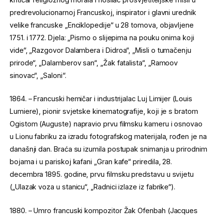
predrevolucionarnoj Francuskoj, inspirator i glavni urednik
velike francuske „Enciklopedije“ u 28 tomova, objavljene
1751. i 1772. Djela: „Pismo o slijepima na pouku onima koji
vide“, „Razgovor Dalambera i Didroa“, „Misli o tumačenju
prirode“, „Dalamberov san“, „Žak fatalista“, „Ramoov
sinovac“, „Saloni“.
1864. – Francuski hemičar i industrijalac Luj Limijer (Louis
Lumiere), pionir svjetske kinematografije, koji je s bratom
Ogistom (Auguste) napravio prvu filmsku kameru i osnovao
u Lionu fabriku za izradu fotografskog materijala, rođen je na
današnji dan. Braća su izumila postupak snimanja u prirodnim
bojama i u pariskoj kafani „Gran kafe“ priredila, 28.
decembra 1895. godine, prvu filmsku predstavu u svijetu
(„Ulazak voza u stanicu“, „Radnici izlaze iz fabrike“).
1880. – Umro francuski kompozitor Žak Ofenbah (Jacques