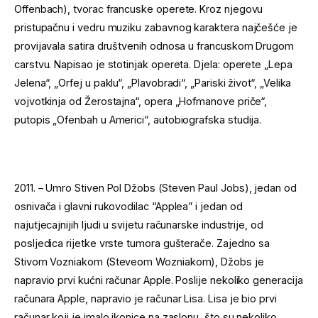
Offenbach), tvorac francuske operete. Kroz njegovu
pristupačnu i vedru muziku zabavnog karaktera najčešće je
provijavala satira društvenih odnosa u francuskom Drugom
carstvu. Napisao je stotinjak opereta. Djela: operete „Lepa
Jelena“, „Orfej u paklu“, „Plavobradi“, „Pariski život“, „Velika
vojvotkinja od Žerostajna“, opera „Hofmanove priče“,
putopis „Ofenbah u Americi“, autobiografska studija.
2011. – Umro Stiven Pol Džobs (Steven Paul Jobs), jedan od
osnivača i glavni rukovodilac “Applea” i jedan od
najutjecajnijih ljudi u svijetu računarske industrije, od
posljedica rijetke vrste tumora gušterače. Zajedno sa
Stivom Vozniakom (Steveom Wozniakom), Džobs je
napravio prvi kućni računar Apple. Poslije nekoliko generacija
računara Apple, napravio je računar Lisa. Lisa je bio prvi
računar koji je imalo ikonice na zaslonu, što su nekoliko