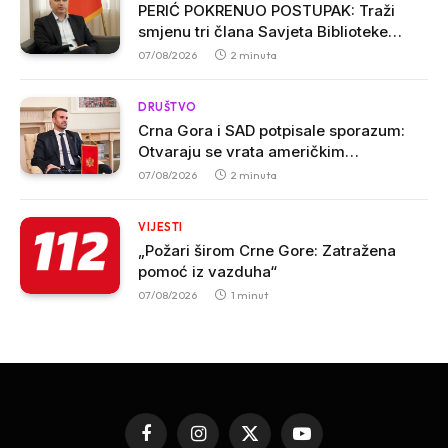
PERIĆ POKRENUO POSTUPAK: Traži
smjenu tri člana Savjeta Biblioteke
„Radosav Ljumović“ zbog inicijative o
07/08/2026
2 minuta
promjeni imena
DRUŠTVO
Crna Gora i SAD potpisale sporazum:
Otvaraju se vrata američkim
investicijama i tehnologijama
07/08/2026
2 minuta
VIJESTI
„Požari širom Crne Gore: Zatražena
pomoć iz vazduha“
07/08/2026
1 minut
Facebook
Instagram
X
YouTube