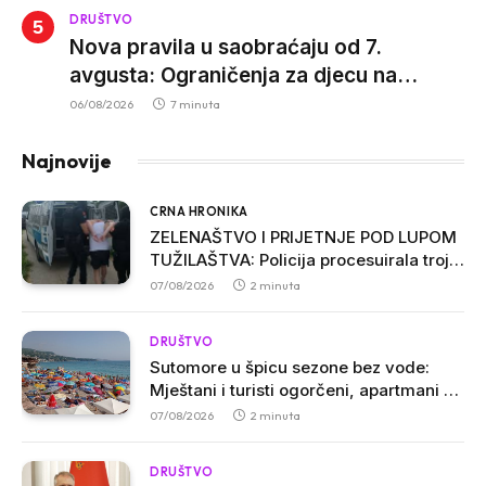
DRUŠTVO
Nova pravila u saobraćaju od 7.
avgusta: Ograničenja za djecu na
trotinetima i mlade vozače, veće kazne
06/08/2026
7 minuta
za nepropisan prevoz djece
Najnovije
CRNA HRONIKA
ZELENAŠTVO I PRIJETNJE POD LUPOM
TUŽILAŠTVA: Policija procesuirala troje
osumnjičenih u Ulcinju
07/08/2026
2 minuta
DRUŠTVO
Sutomore u špicu sezone bez vode:
Mještani i turisti ogorčeni, apartmani se
prazne zbog višesatnih restrikcija
07/08/2026
2 minuta
DRUŠTVO