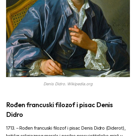
Denis Didro. Wikipedia.org
Rođen francuski filozof i pisac Denis
Didro
1713. – Rođen francuski filozof i pisac Denis Didro (Diderot),
kritičar religioznog morala i nosilac prosvjetiteljske misli u