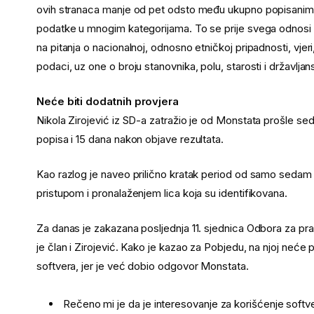
ovih stranaca manje od pet odsto među ukupno popisanim s
podatke u mnogim kategorijama. To se prije svega odnosi 
na pitanja o nacionalnoj, odnosno etničkoj pripadnosti, vjeri
podaci, uz one o broju stanovnika, polu, starosti i državljans
Neće biti dodatnih provjera
Nikola Zirojević iz SD-a zatražio je od Monstata prošle s
popisa i 15 dana nakon objave rezultata.
Kao razlog je naveo prilično kratak period od samo sedam d
pristupom i pronalaženjem lica koja su identifikovana.
Za danas je zakazana posljednja 11. sjednica Odbora za pra
je član i Zirojević. Kako je kazao za Pobjedu, na njoj neće
softvera, jer je već dobio odgovor Monstata.
Rečeno mi je da je interesovanje za korišćenje softvera