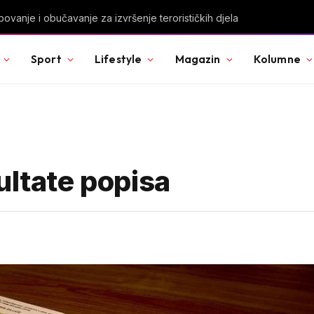
u Svjetskog prvenstva nakon pobjede nad Slovačkom
Sport
Lifestyle
Magazin
Kolumne
ultate popisa