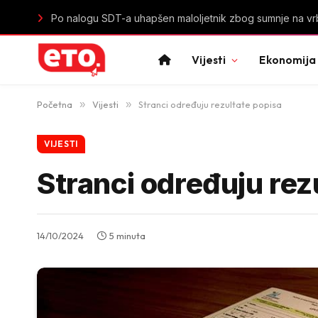
Istorijski uspjeh mladih „lavica“: Crna Gora u polufinal
Vijesti
Ekonomija
Početna
»
Vijesti
»
Stranci određuju rezultate popisa
VIJESTI
Stranci određuju rez
14/10/2024
5 minuta