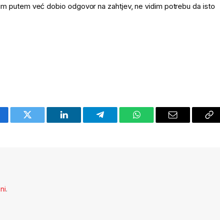
m putem već dobio odgovor na zahtjev, ne vidim potrebu da isto
cebook
Twitter
LinkedIn
Telegram
WhatsApp
Email
Co
Li
eni
.