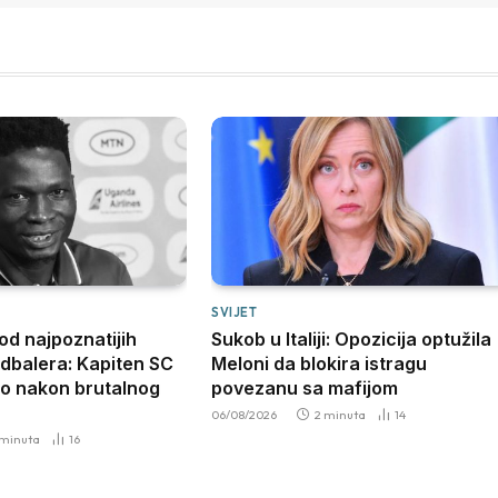
SVIJET
od najpoznatijih
Sukob u Italiji: Opozicija optužila
dbalera: Kapiten SC
Meloni da blokira istragu
uo nakon brutalnog
povezanu sa mafijom
06/08/2026
2 minuta
14
 minuta
16