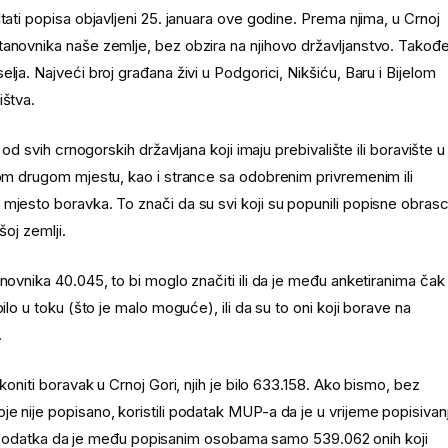
tati popisa objavljeni 25. januara ove godine. Prema njima, u Crnoj
tanovnika naše zemlje, bez obzira na njihovo državljanstvo. Takođe
ja. Najveći broj građana živi u Podgorici, Nikšiću, Baru i Bijelom
ištva.
od svih crnogorskih državljana koji imaju prebivalište ili boravište u
kom drugom mjestu, kao i strance sa odobrenim privremenim ili
 mjesto boravka. To znači da su svi koji su popunili popisne obras
šoj zemlji.
novnika 40.045, to bi moglo značiti ili da je među anketiranima čak
ilo u toku (što je malo moguće), ili da su to oni koji borave na
.
koniti boravak u Crnoj Gori, njih je bilo 633.158. Ako bismo, bez
e nije popisano, koristili podatak MUP-a da je u vrijeme popisivan
o do podatka da je među popisanim osobama samo 539.062 onih koji