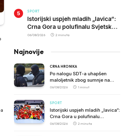
SPORT
Istorijski uspjeh mladih „lavica“:
Crna Gora u polufinalu Svjetskog
prvenstva nakon pobjede nad
06/08/2026
2 minuta
o
Slovačkom
Najnovije
CRNA HRONIKA
Po nalogu SDT-a uhapšen
maloljetnik zbog sumnje na
vrbovanje i obučavanje za
06/08/2026
1 minut
izvršenje terorističkih djela
SPORT
-a
Istorijski uspjeh mladih „lavica“:
Crna Gora u polufinalu
Svjetskog prvenstva nakon
06/08/2026
2 minuta
pobjede nad Slovačkom