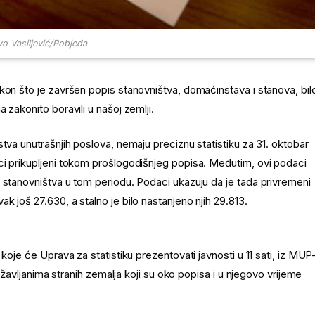
vo Vasiljević/Pobjeda
kon što je završen popis stanovništva, domaćinstava i stanova, bil
 zakonito boravili u našoj zemlji.
tva unutrašnjih poslova, nemaju preciznu statistiku za 31. oktobar
ci prikupljeni tokom prošlogodišnjeg popisa. Međutim, ovi podaci
 stanovništva u tom periodu. Podaci ukazuju da je tada privremeni
 još 27.630, a stalno je bilo nastanjeno njih 29.813.
koje će Uprava za statistiku prezentovati javnosti u 11 sati, iz MUP
državljanima stranih zemalja koji su oko popisa i u njegovo vrijeme