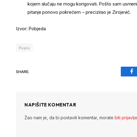
kojem slučaju ne mogu korigovati. Pošto sam usmeni
pitanje ponovo pokrećem – precizirao je Zirojević.
Izvor: Pobjeda
Popis
SHARE.
Fa
NAPIŠITE KOMENTAR
Žao nam je, da bi postavili komentar, morate
biti prijavlj