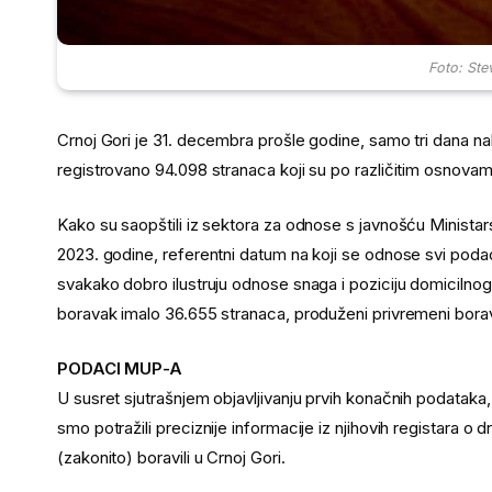
Foto: Ste
Crnoj Gori je 31. decembra prošle godine, samo tri dana na
registrovano 94.098 stranaca koji su po različitim osnovama
Kako su saopštili iz sektora za odnose s javnošću Ministars
2023. godine, referentni datum na koji se odnose svi poda
svakako dobro ilustruju odnose snaga i poziciju domicilnog
boravak imalo 36.655 stranaca, produženi privremeni boravak
PODACI MUP-A
U susret sjutrašnjem objavljivanju prvih konačnih podataka, 
smo potražili preciznije informacije iz njihovih registara o 
(zakonito) boravili u Crnoj Gori.