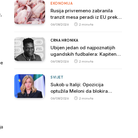
EKONOMIJA
Rusija privremeno zabranila
,
tranzit mesa peradi iz EU preko
svoje teritorije
06/08/2026
2 minuta
CRNA HRONIKA
Ubijen jedan od najpoznatijih
ugandskih fudbalera: Kapiten
SC Ville preminuo nakon
06/08/2026
2 minuta
ce
brutalnog napada
SVIJET
Sukob u Italiji: Opozicija
optužila Meloni da blokira
istragu povezanu sa mafijom
06/08/2026
2 minuta
ja