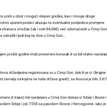
mora uzeti u obzir i mogući stepen greške, kao i mnoge druge
 okvirno upareni podaci ukazuju na eventualne posljedice promjene
da stranaca (možda čak i svih 94.096) već odomaćenih u Crnoj Gori
 zatražili i ljudi koji ne žive u Crnoj Gori…
em prošle godine imali privremeni boravak ili su bili stalno nastanje
ihova državljanina registrovana su u Crnoj Gori, dok ih je iz Ukrajine
 Od zemalja sa kojima se naša država graniči, sa Kosova je bilo 3.67
eno ili trajno) bili nastanjeni u Crnoj Gori dolaze iz Srbije i Bosne i
sošem Srbije i još 7.556 sa pasošem Bosne i Hercegovine. Iako je