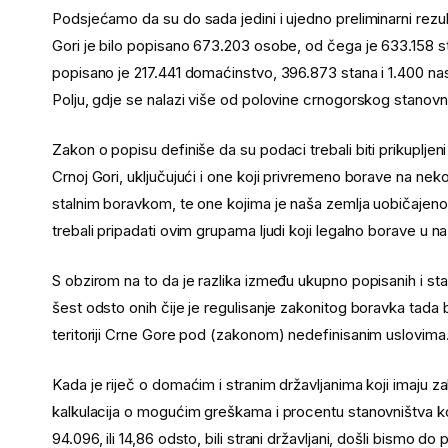
Podsjećamo da su do sada jedini i ujedno preliminarni rezul
Gori je bilo popisano 673.203 osobe, od čega je 633.158 s
popisano je 217.441 domaćinstvo, 396.873 stana i 1.400 nasel
Polju, gdje se nalazi više od polovine crnogorskog stanovn
Zakon o popisu definiše da su podaci trebali biti prikupljeni 
Crnoj Gori, uključujući i one koji privremeno borave na ne
stalnim boravkom, te one kojima je naša zemlja uobičajeno
trebali pripadati ovim grupama ljudi koji legalno borave u na
S obzirom na to da je razlika između ukupno popisanih i sta
šest odsto onih čije je regulisanje zakonitog boravka tada b
teritoriji Crne Gore pod (zakonom) nedefinisanim uslovima
Kada je riječ o domaćim i stranim državljanima koji imaju za
kalkulacija o mogućim greškama i procentu stanovništva koj
94.096, ili 14,86 odsto, bili strani državljani, došli bism