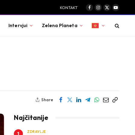
KONTAKT
Facebook
Instagram
X
YouTube
(Twitter)
Intervjui
Zelena Planeta
Share
Najčitanije
ZDRAVLJE