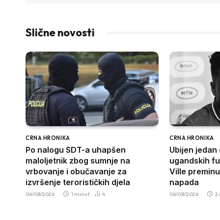
Slične novosti
CRNA HRONIKA
CRNA HRONIKA
Po nalogu SDT-a uhapšen
Ubijen jedan 
maloljetnik zbog sumnje na
ugandskih fu
vrbovanje i obučavanje za
Ville premin
izvršenje terorističkih djela
napada
06/08/2026
1 minut
4
06/08/2026
2