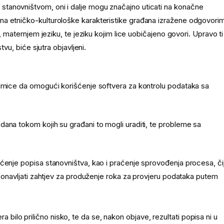
tanovništvom, oni i dalje mogu značajno uticati na konačne
na etničko-kulturološke karakteristike građana izražene odgovori
, maternjem jeziku, te jeziku kojim lice uobičajeno govori. Upravo ti
tvu, biće sjutra objavljeni.
edmice da omogući korišćenje softvera za kontrolu podataka sa
ana tokom kojih su građani to mogli uraditi, te probleme sa
ćenje popisa stanovništva, kao i praćenje sprovođenja procesa, čij
 ponavljati zahtjev za produženje roka za provjeru podataka putem
 bilo prilično nisko, te da se, nakon objave, rezultati popisa ni u