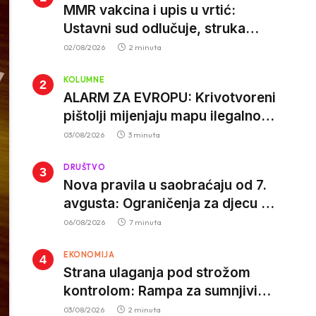
MMR vakcina i upis u vrtić:
Ustavni sud odlučuje, struka
poziva roditelje da vjeruju nauci
02/08/2026
2 minuta
KOLUMNE
ALARM ZA EVROPU: Krivotvoreni
pištolji mijenjaju mapu ilegalnog
tržišta, istrage ukazuju na
03/08/2026
3 minuta
proizvodnju van EU
DRUŠTVO
Nova pravila u saobraćaju od 7.
avgusta: Ograničenja za djecu na
trotinetima i mlade vozače, veće
06/08/2026
7 minuta
kazne za nepropisan prevoz
EKONOMIJA
djece
Strana ulaganja pod strožom
kontrolom: Rampa za sumnjivi
kapital
03/08/2026
2 minuta