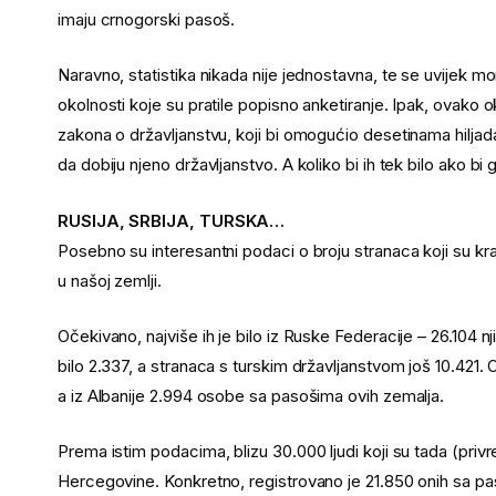
imaju crnogorski pasoš.
Naravno, statistika nikada nije jednostavna, te se uvijek 
okolnosti koje su pratile popisno anketiranje. Ipak, ovako
zakona o državljanstvu, koji bi omogućio desetinama hilja
da dobiju njeno državljanstvo. A koliko bi ih tek bilo ako bi ga
RUSIJA, SRBIJA, TURSKA…
Posebno su interesantni podaci o broju stranaca koji su kraj
u našoj zemlji.
Očekivano, najviše ih je bilo iz Ruske Federacije – 26.104 nj
bilo 2.337, a stranaca s turskim državljanstvom još 10.421.
a iz Albanije 2.994 osobe sa pasošima ovih zemalja.
Prema istim podacima, blizu 30.000 ljudi koji su tada (privrem
Hercegovine. Konkretno, registrovano je 21.850 onih sa pa