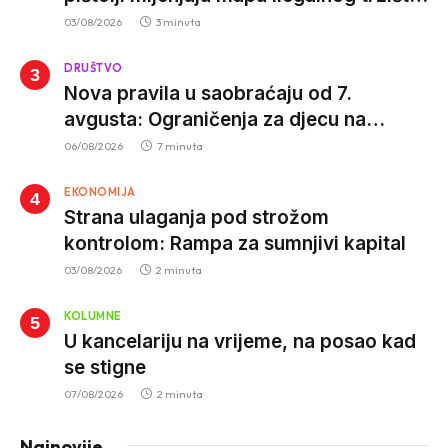
istrage ukazuju na proizvodnju van EU
03/08/2026
3 minuta
DRUŠTVO
Nova pravila u saobraćaju od 7.
avgusta: Ograničenja za djecu na
trotinetima i mlade vozače, veće kazne
06/08/2026
7 minuta
za nepropisan prevoz djece
EKONOMIJA
Strana ulaganja pod strožom
kontrolom: Rampa za sumnjivi kapital
03/08/2026
2 minuta
KOLUMNE
U kancelariju na vrijeme, na posao kad
se stigne
07/08/2026
2 minuta
Najnovije