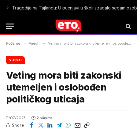
U kancelariju na vrijeme, na posao kad se stigne
Početna
»
Vijesti
»
Veting mora biti zakonski utemeljen i oslobođen političkog uticaja
VIJESTI
Veting mora biti zakonski
utemeljen i oslobođen
političkog uticaja
11/07/2025
2 minuta
Share