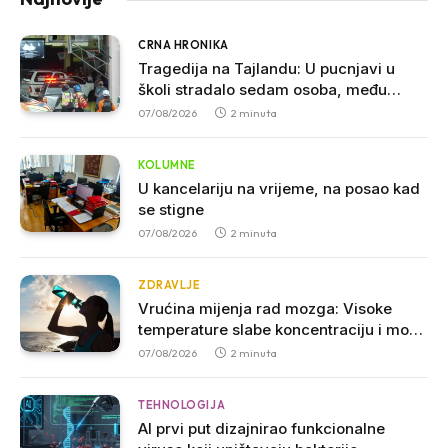
CRNA HRONIKA
Tragedija na Tajlandu: U pucnjavi u
školi stradalo sedam osoba, među
povrijeđenima više učenika
07/08/2026
2 minuta
KOLUMNE
U kancelariju na vrijeme, na posao kad
se stigne
07/08/2026
2 minuta
ZDRAVLJE
Vrućina mijenja rad mozga: Visoke
temperature slabe koncentraciju i mogu
povećati agresivnost
07/08/2026
2 minuta
TEHNOLOGIJA
AI prvi put dizajnirao funkcionalne