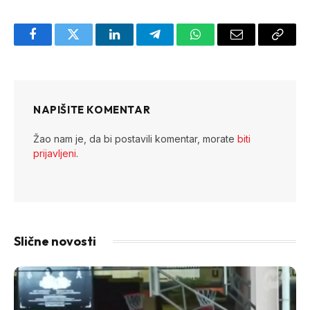
Facebook
Twitter
LinkedIn
Telegram
WhatsApp
Email
Copy
Link
NAPIŠITE KOMENTAR
Žao nam je, da bi postavili komentar, morate
biti
prijavljeni
.
Slične novosti