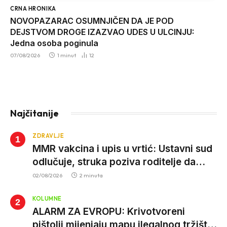
CRNA HRONIKA
NOVOPAZARAC OSUMNJIČEN DA JE POD
DEJSTVOM DROGE IZAZVAO UDES U ULCINJU:
Jedna osoba poginula
07/08/2026
1 minut
12
Najčitanije
ZDRAVLJE
MMR vakcina i upis u vrtić: Ustavni sud
odlučuje, struka poziva roditelje da
vjeruju nauci
02/08/2026
2 minuta
KOLUMNE
ALARM ZA EVROPU: Krivotvoreni
pištolji mijenjaju mapu ilegalnog tržišta,