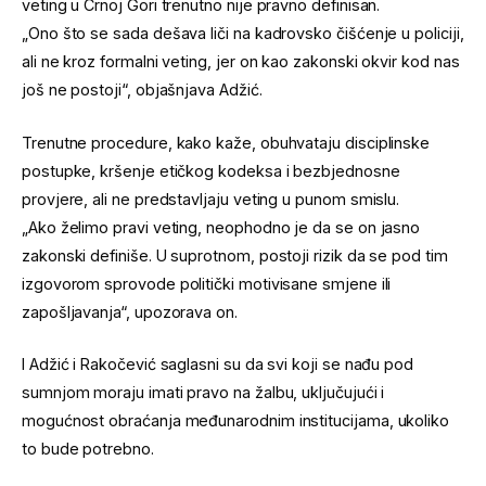
veting u Crnoj Gori trenutno nije pravno definisan.
„Ono što se sada dešava liči na kadrovsko čišćenje u policiji,
ali ne kroz formalni veting, jer on kao zakonski okvir kod nas
još ne postoji“, objašnjava Adžić.
Trenutne procedure, kako kaže, obuhvataju disciplinske
postupke, kršenje etičkog kodeksa i bezbjednosne
provjere, ali ne predstavljaju veting u punom smislu.
„Ako želimo pravi veting, neophodno je da se on jasno
zakonski definiše. U suprotnom, postoji rizik da se pod tim
izgovorom sprovode politički motivisane smjene ili
zapošljavanja“, upozorava on.
I Adžić i Rakočević saglasni su da svi koji se nađu pod
sumnjom moraju imati pravo na žalbu, uključujući i
mogućnost obraćanja međunarodnim institucijama, ukoliko
to bude potrebno.